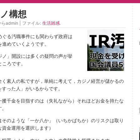
ノ構想
からadmin | ファイル:
生活雑感
.
めぐる汚職事件にも関わらず政府は
を進めていくようです。
ジノ」開設には多くの疑問の声が挙
ところです。
全く素人の私ですが，単純に考えて，カジノ経営が儲かるの
をすった人」がいるからです。
一攫千金を目指すのは（失礼ながら）それほどお金を持たな
す。
はそのような「一か八か」（いちかばちか）のリスクは取り
な資金運用を選択します）