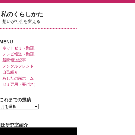
私のくらしかた
想いが社会を変える
MENU
ネットゼミ（動画）
テレビ報道（動画）
新聞報道記事
メンタルフレンド
自己紹介
あしたの森ホーム
ゼミ専用（要パス）
これまでの投稿
旧:研究室紹介
動
画