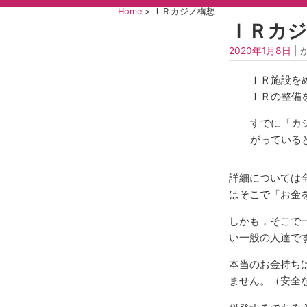
Home
>
ＩＲカジノ構想
ＩＲカジ
2020年1月8日
| 
ＩＲ施設を
ＩＲの整備
すでに「カ
がっている
詳細については
はそこで「お金
しかも，そこで
い一般の人達で
本当のお金持ち
ません。（安全