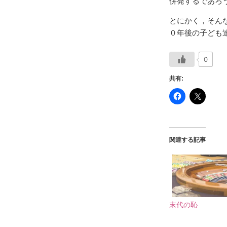
併発するであろ
とにかく，そん
０年後の子ども
0
共有:
関連する記事
末代の恥