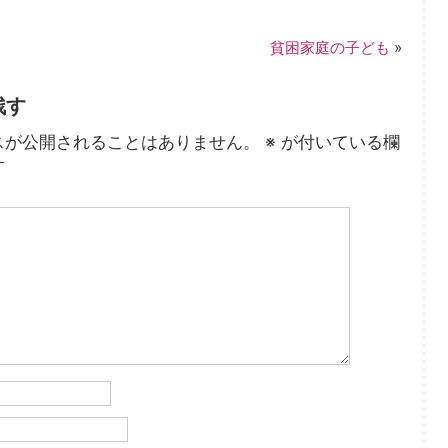
貧困家庭の子ども
»
残す
スが公開されることはありません。
※
が付いている欄
す