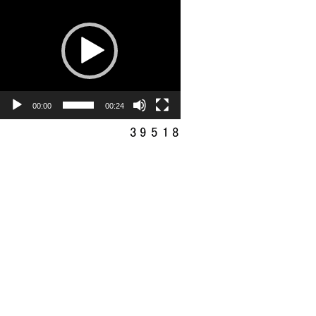
プ
レ
ー
ヤ
ー
00:00
00:24