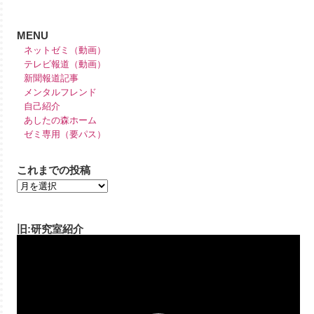
MENU
ネットゼミ（動画）
テレビ報道（動画）
新聞報道記事
メンタルフレンド
自己紹介
あしたの森ホーム
ゼミ専用（要パス）
これまでの投稿
旧:研究室紹介
動
画
プ
レ
ー
ヤ
ー