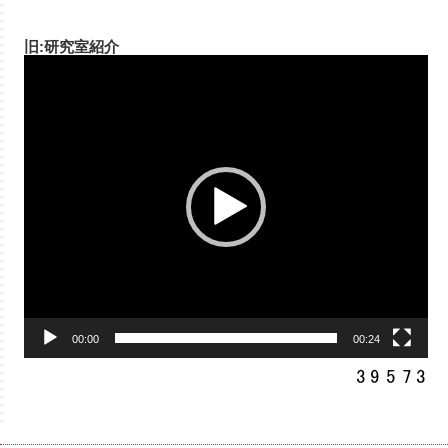
旧:研究室紹介
動
画
プ
レ
ー
ヤ
ー
00:00
00:24