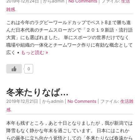
2019年12月24日 | からadmin |
No Comments
| ファイル:
生活
雑感
.
これは今年のラグビーワールドカップでベスト8まで勝ち進
んだ日本代表のチームスローガンで「２０１９新語・流行語
大賞」にも選ばれました。 単にスポーツの世界だけでなく
職場や組織の一体化とチームワーク作りに有効な概念として
広く •
もっと読む »
0
冬来たりなば…
2019年12月21日 | からadmin |
No Comments
| ファイル:
生活雑
感
.
本年も残すところ，あと十日となりましたが，我が新潟では
降雪もなく静かな年末を過ごしています。 日本にはこれか
らの厳冬に立ち向かう覚悟としての「冬来たりなば春遠から