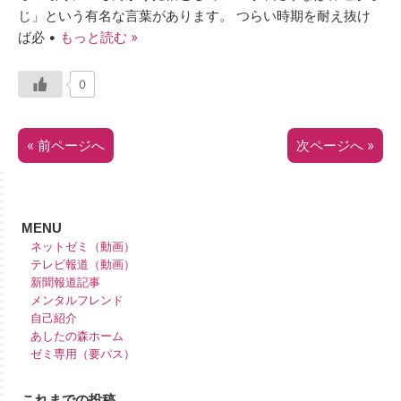
じ」という有名な言葉があります。 つらい時期を耐え抜け
ば必 •
もっと読む »
0
« 前ページへ
次ページへ »
MENU
ネットゼミ（動画）
テレビ報道（動画）
新聞報道記事
メンタルフレンド
自己紹介
あしたの森ホーム
ゼミ専用（要パス）
これまでの投稿