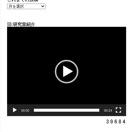
旧:研究室紹介
動
画
プ
レ
ー
ヤ
ー
00:00
00:24