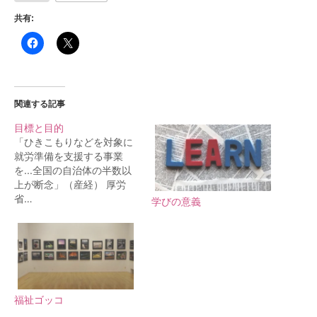
共有:
関連する記事
目標と目的
「ひきこもりなどを対象に
就労準備を支援する事業
を...全国の自治体の半数以
上が断念」（産経） 厚労
省…
学びの意義
福祉ゴッコ