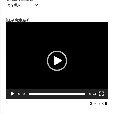
旧:研究室紹介
動
画
プ
レ
ー
ヤ
ー
00:00
00:24