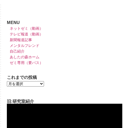
MENU
ネットゼミ（動画）
テレビ報道（動画）
新聞報道記事
メンタルフレンド
自己紹介
あしたの森ホーム
ゼミ専用（要パス）
これまでの投稿
旧:研究室紹介
動
画
プ
レ
ー
ヤ