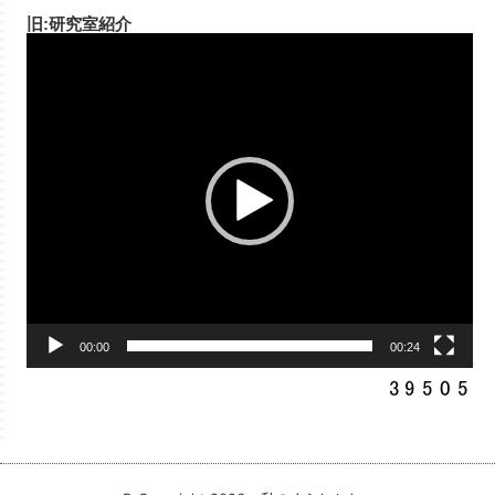
旧:研究室紹介
動
画
プ
レ
ー
ヤ
ー
00:00
00:24