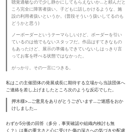
聴覚過敏なので少し静かにしてもらえないか…と頼んだと
ころ完全に障害者扱い。子どもに話しかけるような、施
設の利用者扱いというか。(普段そういう扱いしてるのも
どうかと思う)
ノーボーダーというテーマらしいけど、ボーダーを引い
ているのは他でもないスタッフだ。作品はすてきなもの
もあったけど、展示の準備もできていないしはっきり言
ってお客を呼べる状態ではなかった。
がっかり。その一言につきる。
私はこの主催団体の発展成長に期待する立場から当該団体へ
ご連絡を差し上げましたところ次のような反応でした。
押木様>…ご意見をありがとうございます…ご迷惑をおか
けしました…
わずか5分後の回答（多分，事実確認や組織内検討も無
く？）は事の重大さと心に受けた傷の深さへの気づきや配慮