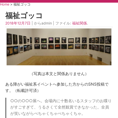
Home
>
福祉ゴッコ
福祉ゴッコ
2018年12月7日
| からadmin | ファイル:
福祉関係
.
（写真は本文と関係ありません）
ある障がい福祉系イベントへ参加した方からのSNS投稿で
す。（転載許可済）
○○の○○○展へ。会場内に十数名いるスタッフのお喋り
がすごすぎて、うるさくて全然観賞できなかった。全員
が笑いながらぺちゃくちゃぺちゃくちゃ。