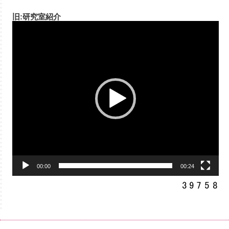
旧:研究室紹介
動
画
プ
レ
ー
ヤ
ー
00:00
00:24