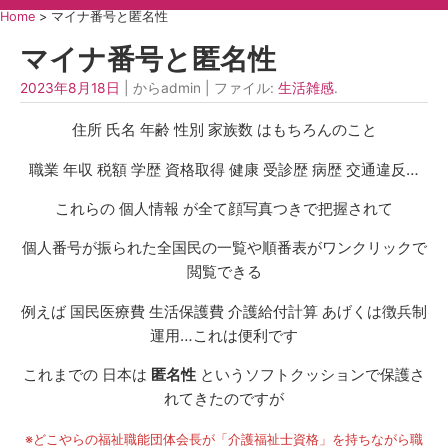
Home
>
マイナ番号と匿名性
マイナ番号と匿名性
2023年8月18日
| からadmin | ファイル:
生活雑感
.
住所 氏名 年齢 性別 家族数 はもちろんのこと
職業 年収 税額 学歴 資格取得 健康 受診歴 病歴 交通違反…
これらの 個人情報 が全て顔写真つきで把握されて
個人番号が振られた全国民の一覧や順番表がワンクリックで
閲覧できる
例えば 国民医療費 生活保護費 介護給付計算 あげくは徴兵制
運用…これは便利です
これまでの 日本は
匿名性
というソフトクッションで保護さ
れてきたのですが
※どこやらの福祉職能団体会長が「介護福祉士資格」を持ちながら職