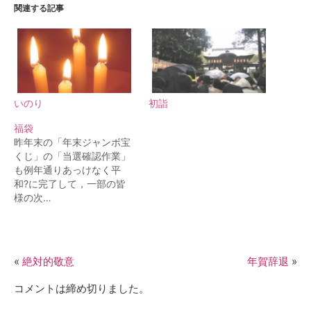
関連する記事
いのり
初詣
福袋
昨年末の「年末ジャンボ宝
くじ」の「当選確認作業」
も例年通りあっけなく平
和?に完了して，一部の皆
様の次…
«
絶対的敬意
年賀辞退
»
コメントは締め切りました。