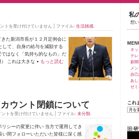
私
想
ントを受け付けていません
| ファイル:
生活雑感
.
てきた新潟市長が１２月定例会に
MEN
として、自身の給与を減額する
ネッ
置ではなく「気持ち的なもの」だ
テレ
） これは大きな •
もっと読む
新聞
メン
自己
あし
ゼミ
）のアカウント閉鎖について
これ
メントを受け付けていません
| ファイル:
未分類
.
バーポリシーの変更に伴い 当方で運用してき
旧:
動
長い間フォローいただいた皆様に深く感
画