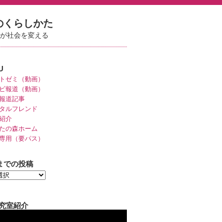
のくらしかた
いが社会を変える
U
トゼミ（動画）
ビ報道（動画）
報道記事
タルフレンド
紹介
たの森ホーム
専用（要パス）
までの投稿
研究室紹介