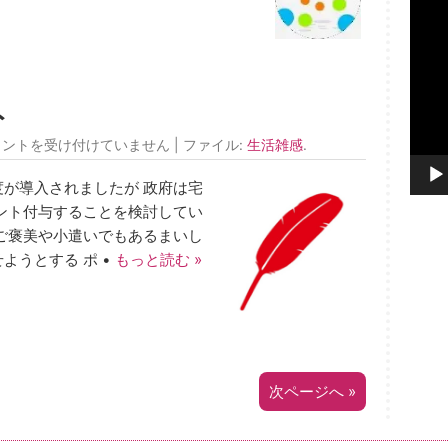
プ
レ
ー
ヤ
ー
ト
メントを受け付けていません
| ファイル:
生活雑感
.
が導入されましたが 政府は宅
ント付与することを検討してい
ご褒美や小遣いでもあるまいし
ようとする ポ •
もっと読む »
次ページへ »