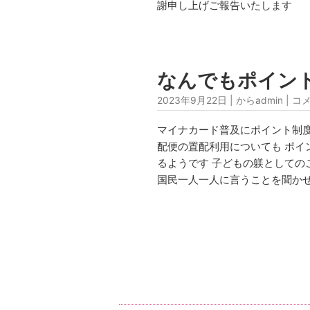
謝申し上げご報告いたします
なんでもポイン
2023年9月22日 | からadmin |
コ
マイナカード普及にポイント制度
配便の置配利用についても ポイ
るようです 子どもの躾としての
国民一人一人に言うことを聞かせ